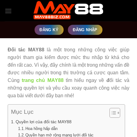
Chuyển
đến
nội
dung
ĐĂNG KÝ
ĐĂNG NHẬP
Đối tác MAY88
là một trong những công việc giúp
người tham gia kiếm được mức thu nhập từ khá cho
đến rất cao. Vì vậy, đây chính là một trong những vấn đề
được nhiều người trong thị trường cá cược quan tâm.
Cùng
trang chủ MAY88
tìm hiểu ngay về
đ
ối tác và
những quyền lợi và yêu cầu xoay quanh công việc này
qua bài viết dưới đây bạn nhé!
Mục Lục
Quyền lợi của đối tác MAY88
Hoa hồng hấp dẫn
Quyền hạn mở rộng mạng lưới đối tác