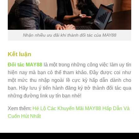
Nhận nhiều ưu đãi khi thành đối tác của MAY88
Kết luận
Đối tác MAY88
là một trong những công việc làm uy tín
hiện nay mà bạn có thể tham khảo. Đây được coi như
một mức thu nhập ngoài lề cực kỳ hấp dẫn dành cho
bạn. Hãy lưu ý tiến hành đăng ký trở thành đối tác qua
những đường link uy tín bạn nhé!
Xem thêm:
Hé Lộ Các Khuyến Mãi MAY88 Hấp Dẫn Và
Cuốn Hút Nhất