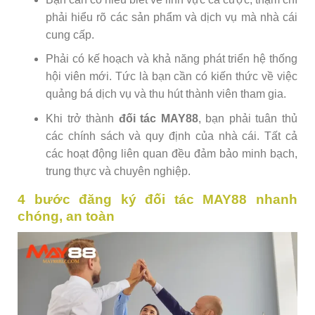
phải hiểu rõ các sản phẩm và dịch vụ mà nhà cái
cung cấp.
Phải có kế hoạch và khả năng phát triển hệ thống
hội viên mới. Tức là bạn cần có kiến thức về việc
quảng bá dịch vụ và thu hút thành viên tham gia.
Khi trở thành
đối tác MAY88
, bạn phải tuân thủ
các chính sách và quy định của nhà cái. Tất cả
các hoạt động liên quan đều đảm bảo minh bạch,
trung thực và chuyên nghiệp.
4 bước đăng ký đối tác MAY88 nhanh
chóng, an toàn