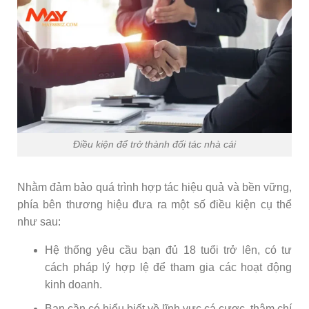
Điều kiện để trở thành đối tác nhà cái
Nhằm đảm bảo quá trình hợp tác hiệu quả và bền vững,
phía bên thương hiệu đưa ra một số điều kiện cụ thể
như sau:
Hệ thống yêu cầu bạn đủ 18 tuổi trở lên, có tư
cách pháp lý hợp lệ để tham gia các hoạt động
kinh doanh.
Bạn cần có hiểu biết về lĩnh vực cá cược, thậm chí