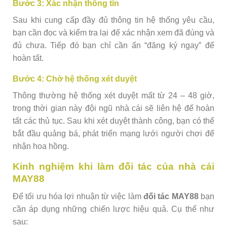
Bước 3: Xác nhận thông tin
Sau khi cung cấp đầy đủ thông tin hệ thống yêu cầu,
bạn cần đọc và kiểm tra lại để xác nhận xem đã đúng và
đủ chưa. Tiếp đó bạn chỉ cần ấn “đăng ký ngay” để
hoàn tất.
Bước 4: Chờ hệ thống xét duyệt
Thông thường hệ thống xét duyệt mất từ 24 – 48 giờ,
trong thời gian này đội ngũ nhà cái sẽ liên hệ để hoàn
tất các thủ tục. Sau khi xét duyệt thành công, bạn có thể
bắt đầu quảng bá, phát triển mạng lưới người chơi để
nhận hoa hồng.
Kinh nghiệm khi làm đối tác của nhà cái
MAY88
Để tối ưu hóa lợi nhuận từ việc làm
đối tác MAY88
bạn
cần áp dụng những chiến lược hiệu quả. Cụ thể như
sau: