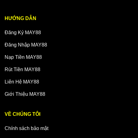
HƯỚNG DẪN
Đăng Ký MAY88
Đăng Nhập MAY88
Nạp Tiền MAY88
Rút Tiền MAY88
Liên Hệ MAY88
Giới Thiệu MAY88
VỀ CHÚNG TÔI
Chính sách bảo mật