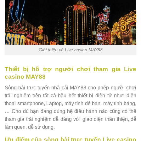
Giới thiệu về Live casino MAY88
Thiết bị hỗ trợ người chơi tham gia Live
casino MAY88
Sòng bài trực tuyến nhà cái MAY88 cho phép người chơi
trải nghiệm trên tất cả hầu hết thiết bị điện tử như: điện
thoại smartphone, Laptop, máy tính để bàn, máy tính bảng,
… Cho dù bạn đang dùng hệ điều hành nào cũng có thể
tham gia trải nghiệm dễ dàng với giao diện thân thiện, dễ
làm quen, dễ sử dụng.
Ưu điểm của sòng bài trực tuyến Live casino