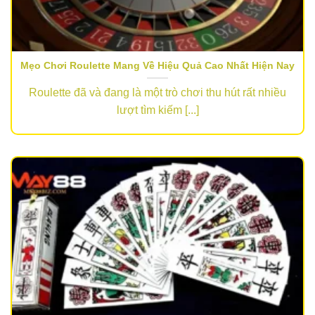
Mẹo Chơi Roulette Mang Về Hiệu Quả Cao Nhất Hiện Nay
Roulette đã và đang là một trò chơi thu hút rất nhiều
lượt tìm kiếm [...]