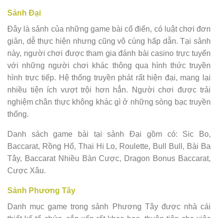
Sảnh Đại
Đây là sảnh của những game bài cổ điển, có luật chơi đơn
giản, dễ thực hiện nhưng cũng vô cùng hấp dẫn. Tại sảnh
này, người chơi được tham gia đánh bài casino trực tuyến
với những người chơi khác thông qua hình thức truyền
hình trực tiếp. Hệ thống truyền phát rất hiện đại, mang lại
nhiều tiện ích vượt trội hơn hẳn. Người chơi được trải
nghiệm chân thực không khác gì ở những sòng bạc truyền
thống.
Danh sách game bài tại sảnh Đại gồm có: Sic Bo,
Baccarat, Rồng Hổ, Thai Hi Lo, Roulette, Bull Bull, Bài Ba
Tây, Baccarat Nhiều Bàn Cược, Dragon Bonus Baccarat,
Cược Xâu.
Sảnh Phương Tây
Danh mục game trong sảnh Phương Tây được nhà cái