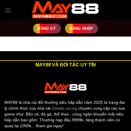
Chuyển
đến
nội
dung
ĐĂNG KÝ
ĐĂNG NHẬP
MAY88 VÀ ĐỐI TÁC UY TÍN
MAY88 là nhà cái đổi thưởng siêu hấp dẫn năm 2025 là trang đại
lý chính thức của nhà cái
1meds.us.org
chuyên cung cấp các tựa
game như: Bắn cá, đá gà, thể thao...cùng ngàn khuyến mãi siêu
hấp dẫn bao gồm: Thưởng nạp đầu 9999k, tặng thành viên cũ
quay lại 1000k... tham gia ngay!