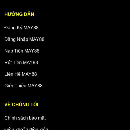
HƯỚNG DẪN
Đăng Ký MAY88
Đăng Nhập MAY88
Nạp Tiền MAY88
Rút Tiền MAY88
Liên Hệ MAY88
Giới Thiệu MAY88
VỀ CHÚNG TÔI
Chính sách bảo mật
Điều khoản điều kiện