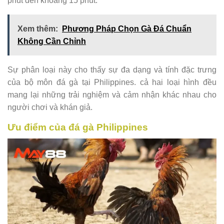
phút đến khoảng 15 phút.
Xem thêm:
Phương Pháp Chọn Gà Đá Chuẩn
Không Cần Chỉnh
Sự phân loại này cho thấy sự đa dạng và tính đặc trưng
của bộ môn đá gà tại Philippines. cả hai loại hình đều
mang lại những trải nghiệm và cảm nhận khác nhau cho
người chơi và khán giả.
Ưu điểm của đá gà Philippines