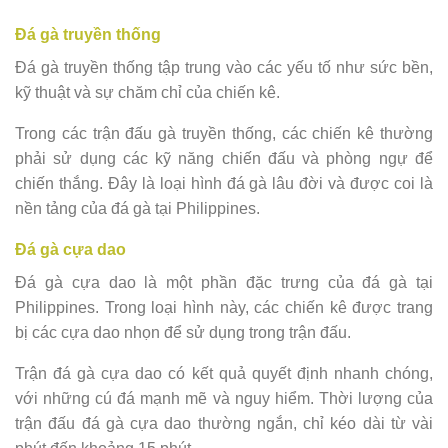
Đá gà truyền thống
Đá gà truyền thống tập trung vào các yếu tố như sức bền,
kỹ thuật và sự chăm chỉ của chiến kê.
Trong các trận đấu gà truyền thống, các chiến kê thường
phải sử dụng các kỹ năng chiến đấu và phòng ngự để
chiến thắng. Đây là loại hình đá gà lâu đời và được coi là
nền tảng của đá gà tại Philippines.
Đá gà cựa dao
Đá gà cựa dao là một phần đặc trưng của đá gà tại
Philippines. Trong loại hình này, các chiến kê được trang
bị các cựa dao nhọn để sử dụng trong trận đấu.
Trận đá gà cựa dao có kết quả quyết định nhanh chóng,
với những cú đá mạnh mẽ và nguy hiểm. Thời lượng của
trận đấu đá gà cựa dao thường ngắn, chỉ kéo dài từ vài