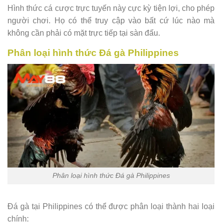
Hình thức cá cược trực tuyến này cực kỳ tiện lợi, cho phép
người chơi. Họ có thể truy cập vào bất cứ lúc nào mà
không cần phải có mặt trực tiếp tại sàn đấu.
Phân loại hình thức Đá gà Philippines
Phân loại hình thức Đá gà Philippines
Đá gà tại Philippines có thể được phân loại thành hai loại
chính: