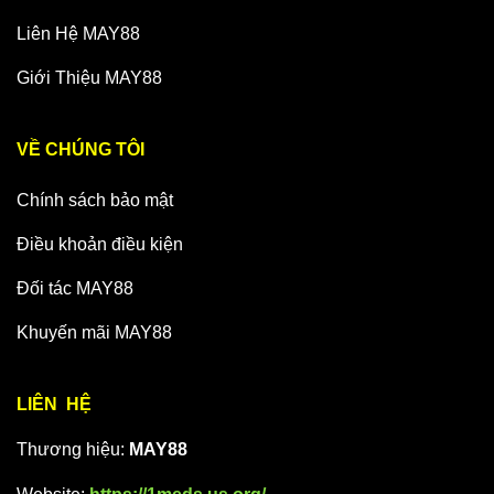
Liên Hệ MAY88
Giới Thiệu MAY88
VỀ CHÚNG TÔI
Chính sách bảo mật
Điều khoản điều kiện
Đối tác MAY88
Khuyến mãi MAY88
LIÊN HỆ
Thương hiệu:
MAY88