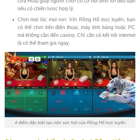
cửa Hòa) giúp người chơi có cơ hội sinh lời đều đặn
nếu có chiến lược hợp lý.
Chơi mọi lúc mọi nơi: Với Rồng Hổ trực tuyến, bạn
có thể chơi trên điện thoại, máy tính bảng hoặc PC
mà không cần đến casino. Chỉ cần có kết nối internet
là có thể tham gia ngay.
4 điểm đặc biệt tạo nên sức hút của Rồng Hổ trực tuyến