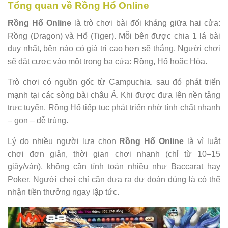
Tổng quan về Rồng Hổ Online
Rồng Hổ Online
là trò chơi bài đối kháng giữa hai cửa:
Rồng (Dragon) và Hổ (Tiger). Mỗi bên được chia 1 lá bài
duy nhất, bên nào có giá trị cao hơn sẽ thắng. Người chơi
sẽ đặt cược vào một trong ba cửa: Rồng, Hổ hoặc Hòa.
Trò chơi có nguồn gốc từ Campuchia, sau đó phát triển
mạnh tại các sòng bài châu Á. Khi được đưa lên nền tảng
trực tuyến, Rồng Hổ tiếp tục phát triển nhờ tính chất nhanh
– gọn – dễ trúng.
Lý do nhiều người lựa chọn
Rồng Hổ Online
là vì luật
chơi đơn giản, thời gian chơi nhanh (chỉ từ 10–15
giây/ván), không cần tính toán nhiều như Baccarat hay
Poker. Người chơi chỉ cần đưa ra dự đoán đúng là có thể
nhận tiền thưởng ngay lập tức.