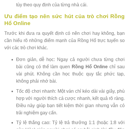
tùy theo quy định của từng nhà cái.
Ưu điểm tạo nên sức hút của trò chơi Rồng
Hổ Online
Trước khi đưa ra quyết định có nên chơi hay không, bạn
cần hiểu rõ những điểm mạnh của Rồng Hổ trực tuyến so
với các trò chơi khác.
Đơn giản, dễ học: Ngay cả người chưa từng chơi
bài cũng có thể làm quen
Rồng Hổ Online
chỉ sau
vài phút. Không cần học thuộc quy tắc phức tạp,
không phải nhớ bài.
Tốc độ chơi nhanh: Một ván chỉ kéo dài vài giây, phù
hợp với người thích cá cược nhanh, kết quả rõ ràng.
Điều này giúp bạn tiết kiệm thời gian nhưng vẫn có
trải nghiệm gay cấn.
Tỷ lệ thắng cao: Tỷ lệ trả thưởng 1:1 (hoặc 1:8 với