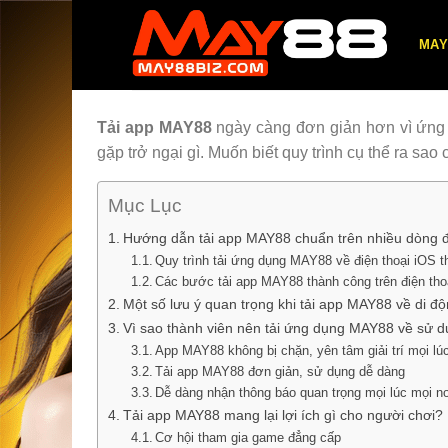
Chuyển
đến
MAY
nội
dung
Tải app MAY88
ngày càng đơn giản hơn vì ứng d
gặp trở ngại gì. Muốn biết quy trình cụ thể ra sa
Mục Lục
Hướng dẫn tải app MAY88 chuẩn trên nhiều dòng đ
Quy trình tải ứng dụng MAY88 về điện thoại iOS t
Các bước tải app MAY88 thành công trên điện tho
Một số lưu ý quan trọng khi tải app MAY88 về di đ
Vì sao thành viên nên tải ứng dụng MAY88 về sử 
App MAY88 không bị chặn, yên tâm giải trí mọi lú
Tải app MAY88 đơn giản, sử dụng dễ dàng
Dễ dàng nhận thông báo quan trọng mọi lúc mọi n
Tải app MAY88 mang lại lợi ích gì cho người chơi?
Cơ hội tham gia game đẳng cấp