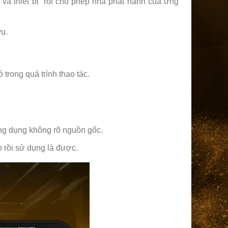
và thiết bị” rồi cho phép nhà phát hành của ứng
vụ.
trong quá trình thao tác.
ng dụng không rõ nguồn gốc.
n rồi sử dụng là được.