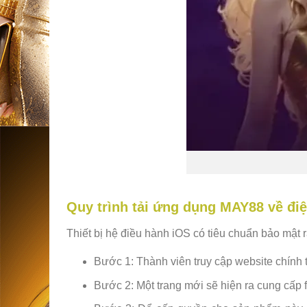
Quy trình tải ứng dụng MAY88 về điệ
Thiết bị hệ điều hành iOS có tiêu chuẩn bảo mật 
Bước 1: Thành viên truy cập website chính 
Bước 2: Một trang mới sẽ hiện ra cung cấp f