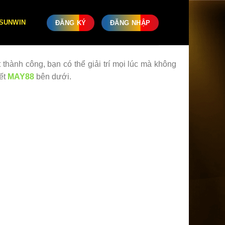
SUNWIN
ĐĂNG KÝ
ĐĂNG NHẬP
thành công, bạn có thể giải trí mọi lúc mà không
iết
MAY88
bên dưới.