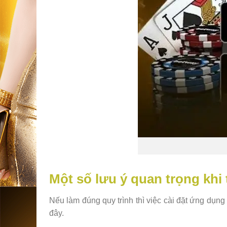
Một số lưu ý quan trọng khi
Nếu làm đúng quy trình thì việc cài đặt ứng dụng
đây.