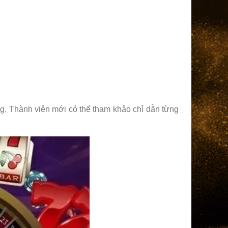
g. Thành viên mới có thể tham khảo chỉ dẫn từng