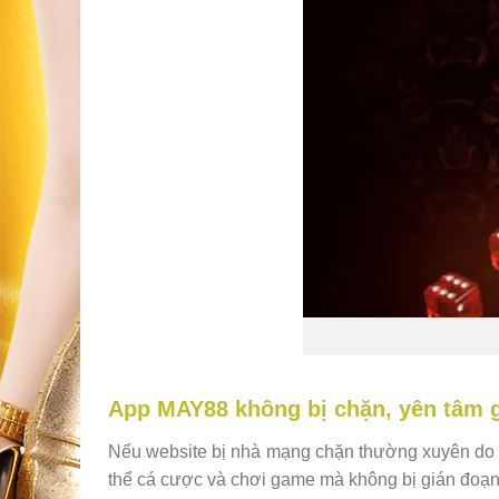
App MAY88 không bị chặn, yên tâm gi
Nếu website bị nhà mạng chặn thường xuyên do ch
thể cá cược và chơi game mà không bị gián đoạn