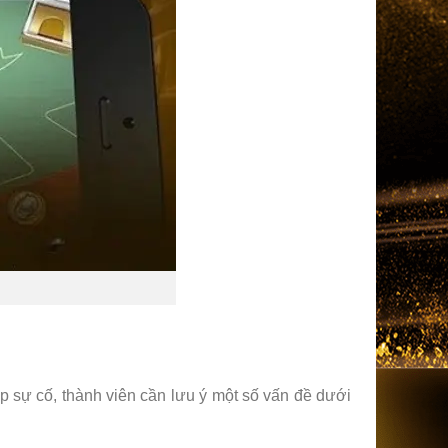
ặp sự cố, thành viên cần lưu ý một số vấn đề dưới