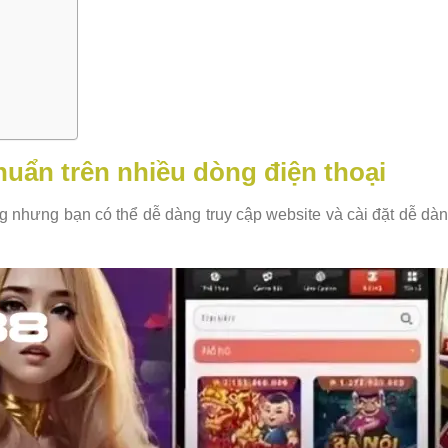
uẩn trên nhiều dòng điện thoại
 nhưng bạn có thể dễ dàng truy cập website và cài đặt dễ dàn