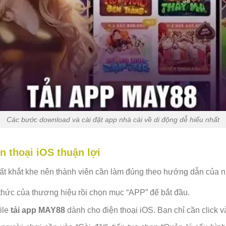
Các bước download và cài đặt app nhà cái về di động dễ hiểu nhất
n thoại iOS thuận lợi
rất khắt khe nên thành viên cần làm đúng theo hướng dẫn của n
thức của thương hiệu rồi chọn mục “APP” để bắt đầu.
ile
tải app MAY88
dành cho điện thoại iOS. Bạn chỉ cần click v