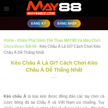
Chuyển
đến
nội
dung
ĐĂNG KÝ
ĐĂNG NHẬP
Home
-
Khám Phá Sảnh Thể Thao MAY88 Và Mẹo Chơi
Chưa Được Bật Mí
-
Kèo Châu Á Là Gì? Cách Chơi Kèo
Châu Á Dễ Thắng Nhất
Kèo Châu Á Là Gì? Cách Chơi Kèo
Châu Á Dễ Thắng Nhất
Kèo châu Á
là loại kèo được đông đảo các tay chơi cá
cược bóng đá tại Châu Á và Việt Nam ưa chuộng. Tuy