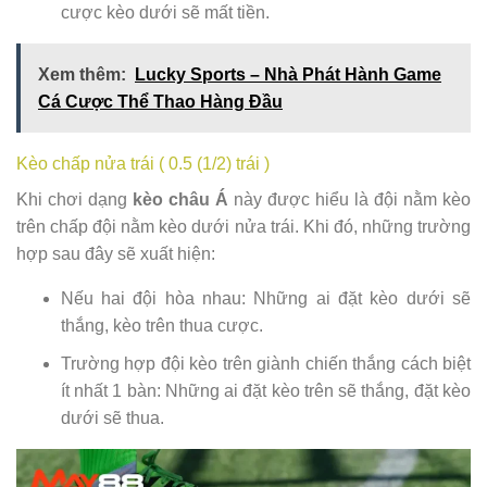
cược kèo dưới sẽ mất tiền.
Xem thêm:
Lucky Sports – Nhà Phát Hành Game
Cá Cược Thể Thao Hàng Đầu
Kèo chấp nửa trái ( 0.5 (1/2) trái )
Khi chơi dạng
kèo châu Á
này được hiểu là đội nằm kèo
trên chấp đội nằm kèo dưới nửa trái. Khi đó, những trường
hợp sau đây sẽ xuất hiện:
Nếu hai đội hòa nhau: Những ai đặt kèo dưới sẽ
thắng, kèo trên thua cược.
Trường hợp đội kèo trên giành chiến thắng cách biệt
ít nhất 1 bàn: Những ai đặt kèo trên sẽ thắng, đặt kèo
dưới sẽ thua.