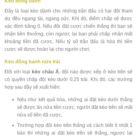
Kèo đồng banh
Đây là loại kèo dành cho những trận đấu có hai đội tham
dự đều ngang tài, ngang sức. Khi đó, điểm chấp sẽ được
xác định bằng 0. Nếu đội đặt cược chiến thắng thì bạn sẽ
nhận tiền thưởng, còn ngược lại bạn phải chấp nhận mất
khoảng tiền đã cược. Nếu tỷ số trận đấu là hòa thì tiền
cược sẽ được hoàn lại cho người chơi.
Kèo đồng banh nửa trái
Đối với loại
kèo châu Á
, đội nào được xếp ở kèo trên sẽ
có quyền chấp đội kèo dưới 0.25 trái. Khi đó, các trường
hợp sau đây sẽ xuất hiện:
Nếu như kết quả hòa, những ai đặt kèo dưới thắng
sẽ được ăn nửa tiền cược, người đặt kèo trên sẽ mất
nửa số tiền đã cược.
Trường hợp đội kèo trên thắng và cách biệt ít nhất 1
bàn thì những ai đặt kèo trên sẽ thắng, ngược lại