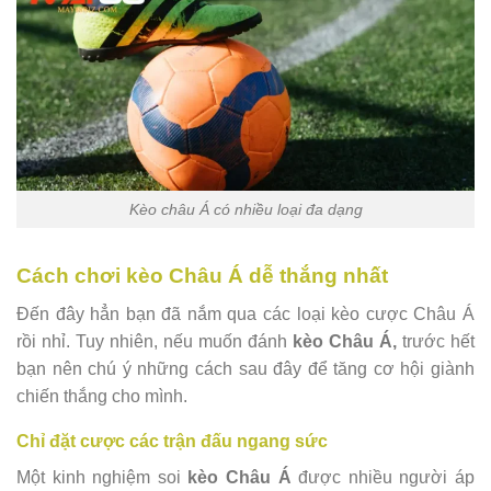
Kèo châu Á có nhiều loại đa dạng
Cách chơi kèo Châu Á dễ thắng nhất
Đến đây hẳn bạn đã nắm qua các loại kèo cược Châu Á
rồi nhỉ. Tuy nhiên, nếu muốn đánh
kèo Châu Á,
trước hết
bạn nên chú ý những cách sau đây để tăng cơ hội giành
chiến thắng cho mình.
Chỉ đặt cược các trận đấu ngang sức
Một kinh nghiệm soi
kèo Châu Á
được nhiều người áp