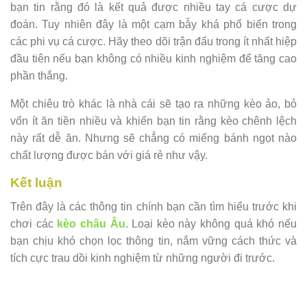
bạn tin rằng đó là kết quả được nhiều tay cá cược dự
đoán. Tuy nhiên đây là một cạm bẫy khá phổ biến trong
các phi vụ cá cược. Hãy theo dõi trận đấu trong ít nhất hiệp
đầu tiên nếu bạn không có nhiều kinh nghiệm để tăng cao
phần thắng.
Một chiêu trò khác là nhà cái sẽ tạo ra những kèo ảo, bỏ
vốn ít ăn tiền nhiều và khiến bạn tin rằng kèo chênh lệch
này rất dễ ăn. Nhưng sẽ chẳng có miếng bánh ngọt nào
chất lượng được bán với giá rẻ như vậy.
Kết luận
Trên đây là các thông tin chính bạn cần tìm hiểu trước khi
chơi các
kèo châu Âu
. Loại kèo này không quá khó nếu
bạn chịu khó chọn lọc thông tin, nắm vững cách thức và
tích cực trau dồi kinh nghiệm từ những người đi trước.