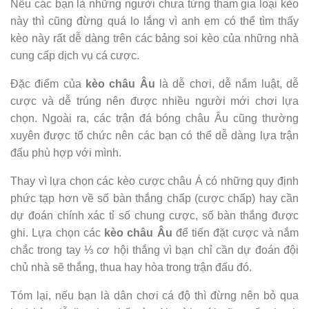
Nếu các bạn là những người chưa từng tham gia loại kèo
này thì cũng đừng quá lo lắng vì anh em có thể tìm thấy
kèo này rất dễ dàng trên các bảng soi kèo của những nhà
cung cấp dịch vụ cá cược.
Đặc điểm của
kèo châu Âu
là dễ chơi, dễ nắm luật, dễ
cược và dễ trúng nên được nhiều người mới chơi lựa
chọn. Ngoài ra, các trận đá bóng châu Âu cũng thường
xuyên được tổ chức nên các bạn có thể dễ dàng lựa trận
đấu phù hợp với mình.
Thay vì lựa chọn các kèo cược châu Á có những quy định
phức tạp hơn về số bàn thắng chấp (cược chấp) hay cần
dự đoán chính xác tỉ số chung cược, số bàn thắng được
ghi. Lựa chọn các
kèo châu Âu
để tiến đặt cược và nắm
chắc trong tay ⅓ cơ hội thắng vì bạn chỉ cần dự đoán đội
chủ nhà sẽ thắng, thua hay hòa trong trận đấu đó.
Tóm lại, nếu bạn là dân chơi cá độ thì đừng nên bỏ qua