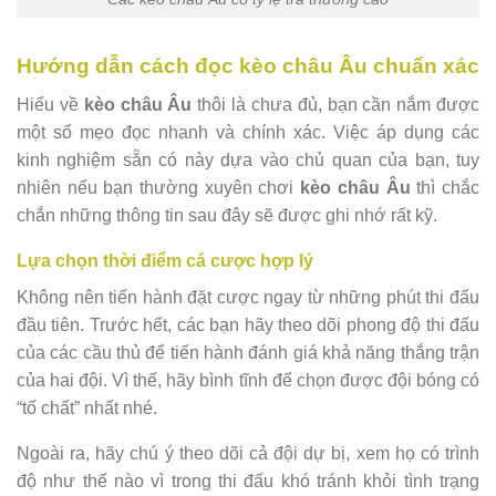
Hướng dẫn cách đọc kèo châu Âu chuẩn xác
Hiểu về
kèo châu Âu
thôi là chưa đủ, bạn cần nắm được
một số mẹo đọc nhanh và chính xác. Việc áp dụng các
kinh nghiệm sẵn có này dựa vào chủ quan của bạn, tuy
nhiên nếu bạn thường xuyên chơi
kèo châu Âu
thì chắc
chắn những thông tin sau đây sẽ được ghi nhớ rất kỹ.
Lựa chọn thời điểm cá cược hợp lý
Không nên tiến hành đặt cược ngay từ những phút thi đấu
đầu tiên. Trước hết, các bạn hãy theo dõi phong độ thi đấu
của các cầu thủ để tiến hành đánh giá khả năng thắng trận
của hai đội. Vì thế, hãy bình tĩnh để chọn được đội bóng có
“tố chất” nhất nhé.
Ngoài ra, hãy chú ý theo dõi cả đội dự bị, xem họ có trình
độ như thế nào vì trong thi đấu khó tránh khỏi tình trạng